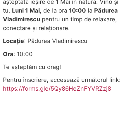
așteptata ieșire de 1 Mai în natură. Vino și
tu,
Luni 1 Mai
, de la ora
10:00
la
Pădurea
Vladimirescu
pentru un timp de relaxare,
conectare și relaționare.
Locație
: Pădurea Vladimirescu
Ora
: 10:00
Te așteptăm cu drag!
Pentru înscriere, accesează următorul link:
https://forms.gle/5Qy86HeZnFYVRZzj8