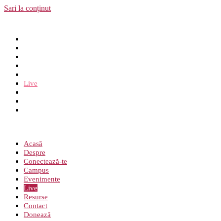
Sari la conținut
Acasă
Despre
Conectează-te
Campus
Evenimente
Live
Resurse
Contact
Donează
Meniu
Acasă
Despre
Conectează-te
Campus
Evenimente
Live
Resurse
Contact
Donează