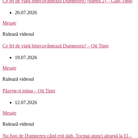
Ce fel de viață binecuvântează Dumnezeu? (partea 2) – Gabi Timiș
26.07.2026
Mesaje
Rulează videoul
Ce fel de viață binecuvântează Dumnezeu? – Oti Tipei
19.07.2026
Mesaje
Rulează videoul
Păzește-ți inima – Oti Tipei
12.07.2026
Mesaje
Rulează videoul
Nu fugi de Dumnezeu când ești slab. Tocmai atunci aleargă la El –