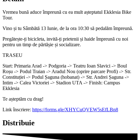
Vremea bună aduce împreună cu ea mult așteptatul Ekklesia Bike
Tour.
Vino și tu Sâmbătă 13 Iunie, de la ora 10:30 să pedalăm împreună.
Pregătește-ți bicicleta, invită-ți prietenii și haide împreună cu noi
pentru un timp de părtășie și socializare.
TRASEU
Start: Primaria Arad -> Podgoria -> Teatru Ioan Slavici -> Boul
Roșu -> Podul Traian -> Aradul Nou (oprire parcare Profi) -> Str.
Constituției -> Podul Șaguna (hobanat) -> Str. Andrei Șaguna ->
Intim -> Calea Victoriei -> Stadion UTA -> Finish: Campus
Ekklesia
Te așteptăm cu drag!
Link înscriere:
https://forms.gle/XHYCuQVEW5sEfLBn8
Distribuie