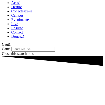
Acasă
Despre
Conectează-te
Campus
Evenimente
Live
Resurse
Contact
Donează
Caută
Caută
Close this search box.