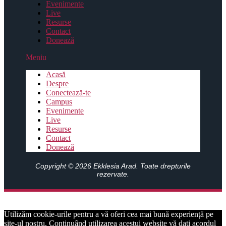
Evenimente
Live
Resurse
Contact
Donează
Meniu
Acasă
Despre
Conectează-te
Campus
Evenimente
Live
Resurse
Contact
Donează
Copyright © 2026 Ekklesia Arad. Toate drepturile
rezervate.
Utilizăm cookie-urile pentru a vă oferi cea mai bună experiență pe
site-ul nostru. Continuând utilizarea acestui website vă dați acordul