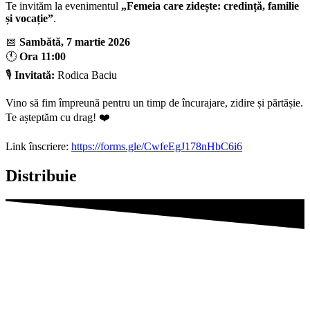
Te invităm la evenimentul
„Femeia care zidește: credință, familie
și vocație”
.
📅
Sambătă, 7 martie 2026
🕚
Ora 11:00
🎙️
Invitată:
Rodica Baciu
Vino să fim împreună pentru un timp de încurajare, zidire și părtășie.
Te așteptăm cu drag! ❤️
Link înscriere:
https://forms.gle/CwfeEgJ178nHbC6i6
Distribuie