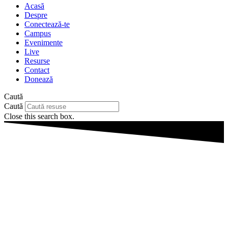
Acasă
Despre
Conectează-te
Campus
Evenimente
Live
Resurse
Contact
Donează
Caută
Caută
Close this search box.