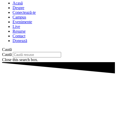
Acasă
Despre
Conectează-te
Campus
Evenimente
Live
Resurse
Contact
Donează
Caută
Caută
Close this search box.