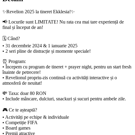
✨Revelion 2025 la tineret Ekklesia!✨
📢 Locurile sunt LIMITATE! Nu rata cea mai tare experiență de
final și început de an!
🗓 Când?
• 31 decembrie 2024 & 1 ianuarie 2025
• 2 seri pline de distracție și momente speciale!
⏰ Program:
• Începem cu program de tineret + prayer night, pentru un start fresh
înainte de petrecere!
• Revelionul propriu-zis continuă cu activități interactive și o
atmosferă de neuitat!
💸 Taxa: doar 80 RON
• Include mâncare, dulciuri, snackuri și sucuri pentru ambele zile.
🎮 Ce te așteaptă?
• Activități pe echipe & individuale
• Competiție FIFA
• Board games
• Premii atractive