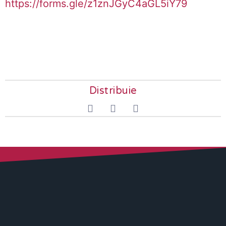
https://forms.gle/z1znJGyC4aGL5iY79
Distribuie