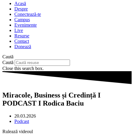
Acasă
Despre
Conectează-te
Campus
Evenimente
Live
Resurse
Contact
Donează
Caută
Caută
Close this search box.
Miracole, Business și Credință I
PODCAST I Rodica Baciu
20.03.2026
Podcast
Rulează videoul