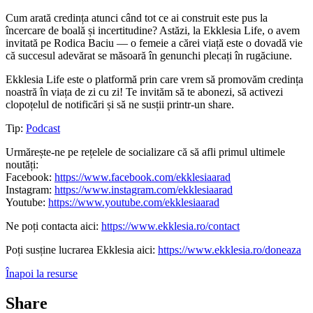
Cum arată credința atunci când tot ce ai construit este pus la
încercare de boală și incertitudine? Astăzi, la Ekklesia Life, o avem
invitată pe Rodica Baciu — o femeie a cărei viață este o dovadă vie
că succesul adevărat se măsoară în genunchi plecați în rugăciune.
Ekklesia Life este o platformă prin care vrem să promovăm credința
noastră în viața de zi cu zi! Te invităm să te abonezi, să activezi
clopoțelul de notificări și să ne susții printr-un share.
Tip:
Podcast
Urmărește-ne pe rețelele de socializare că să afli primul ultimele
noutăți:
Facebook:
https://www.facebook.com/ekklesiaarad
Instagram:
https://www.instagram.com/ekklesiaarad
Youtube:
https://www.youtube.com/ekklesiaarad
Ne poți contacta aici:
https://www.ekklesia.ro/contact
Poți susține lucrarea Ekklesia aici:
https://www.ekklesia.ro/doneaza
Înapoi la resurse
Share