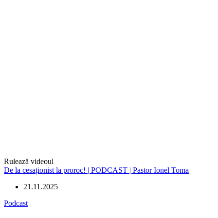
Rulează videoul
De la cesaționist la proroc! | PODCAST | Pastor Ionel Toma
21.11.2025
Podcast