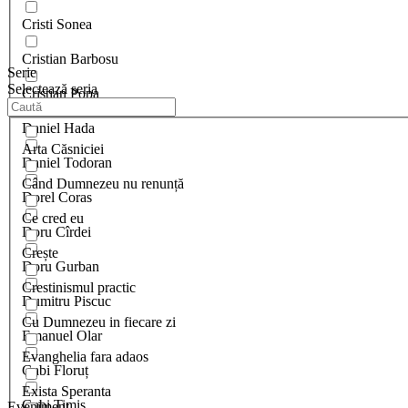
Cristi Sonea
Cristian Barbosu
Serie
Selectează seria
Cristian Popa
Daniel Hada
Arta Căsniciei
Daniel Todoran
Când Dumnezeu nu renunță
Dorel Coras
Ce cred eu
Doru Cîrdei
Crește
Doru Gurban
Crestinismul practic
Dumitru Piscuc
Cu Dumnezeu in fiecare zi
Emanuel Olar
Evanghelia fara adaos
Gabi Floruț
Exista Speranta
Gabi Timis
Eveniment