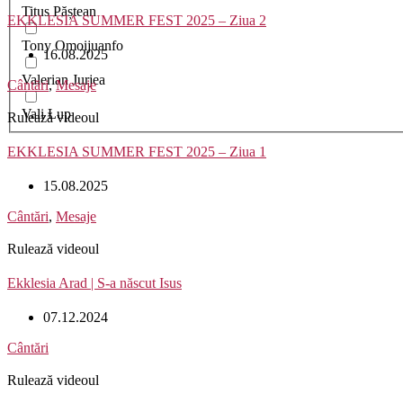
Titus Păștean
EKKLESIA SUMMER FEST 2025 – Ziua 2
Tony Omoijuanfo
16.08.2025
Valerian Jurjea
Cântări
,
Mesaje
Vali Lup
Rulează videoul
EKKLESIA SUMMER FEST 2025 – Ziua 1
15.08.2025
Cântări
,
Mesaje
Rulează videoul
Ekklesia Arad | S-a născut Isus
07.12.2024
Cântări
Rulează videoul