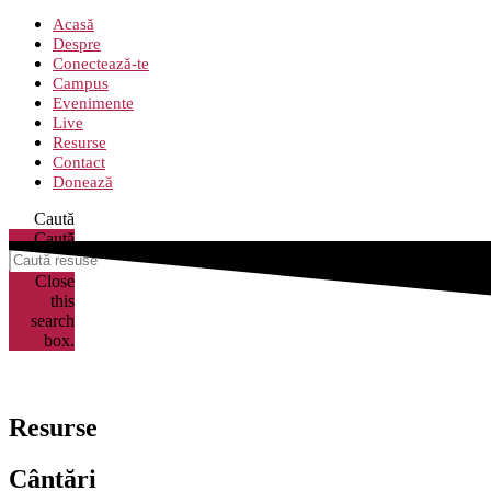
Acasă
Despre
Conectează-te
Campus
Evenimente
Live
Resurse
Contact
Donează
Caută
Caută
Close
this
search
box.
Resurse
Cântări