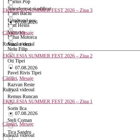
Marius Pop
Transformat si edificat
EKKLESIA SUMMER FEST 2026 – Ziua 3
Matei Baciu
Următorul pas
07.08.2026
Matt Heins
Victorios
Cântări
,
Mesaje
Mihai Motorca
Rulează videoul
Vino si vezi
Nelu Filip
EKKLESIA SUMMER FEST 2026 – Ziua 2
Oti Tipei
07.08.2026
Pavel Rivis Tipei
Cântări
,
Mesaje
Razvan Reste
Rulează videoul
Remus Runcan
EKKLESIA SUMMER FEST 2026 – Ziua 1
Sorin Ilca
07.08.2026
Steli Coman
Cântări
,
Mesaje
Tica Sandru
Rulează videoul