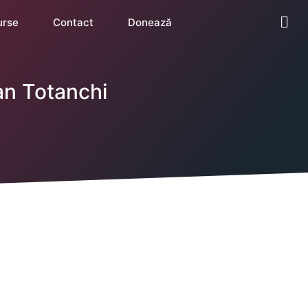
urse
Contact
Donează
an Totanchi