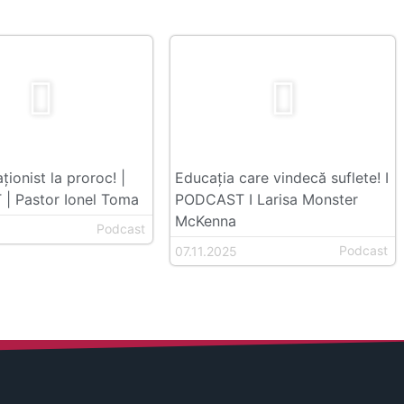
ționist la proroc! |
Educația care vindecă suflete! I
| Pastor Ionel Toma
PODCAST I Larisa Monster
McKenna
Podcast
Podcast
07.11.2025