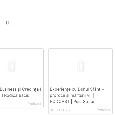
Business și Credință I
Experiențe cu Duhul Sfânt –
I Rodica Baciu
prorocii și mărturii vii |
PODCAST | Puiu Ștefan
Podcast
6
Podcast
06.03.2026