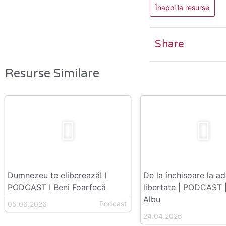
Înapoi la resurse
Share
Resurse Similare
Dumnezeu te eliberează! I
De la închisoare la a
PODCAST I Beni Foarfecă
libertate | PODCAST 
Albu
Podcast
05.06.2026
24.04.2026