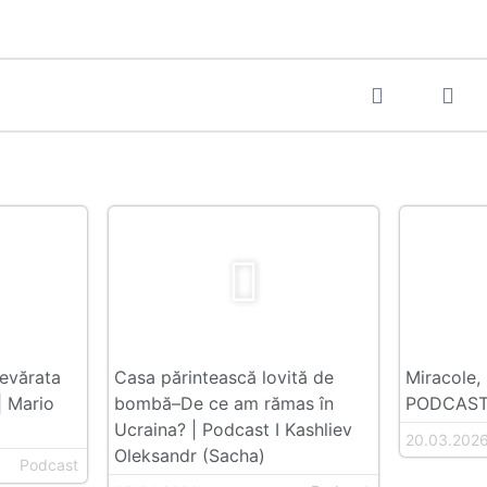
devărata
Casa părintească lovită de
Miracole, 
| Mario
bombă–De ce am rămas în
PODCAST 
Ucraina? | Podcast I Kashliev
20.03.202
Oleksandr (Sacha)
Podcast