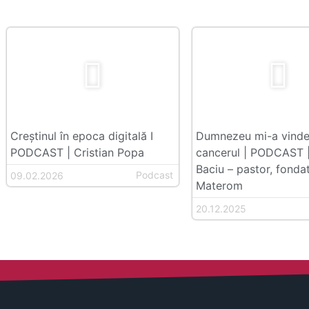
Creștinul în epoca digitală I
Dumnezeu mi-a vinde
PODCAST | Cristian Popa
cancerul | PODCAST |
Baciu – pastor, fonda
Podcast
09.02.2026
Materom
20.12.2025