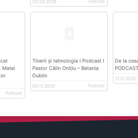
Podcast
05.04.2026
cat
Tinerii şi tehnologia I Podcast I
De la cesa
 Matei
Pastor Călin Onițiu – Betania
PODCAST 
tor
Dublin
21.11.2025
Podcast
05.12.2025
Podcast