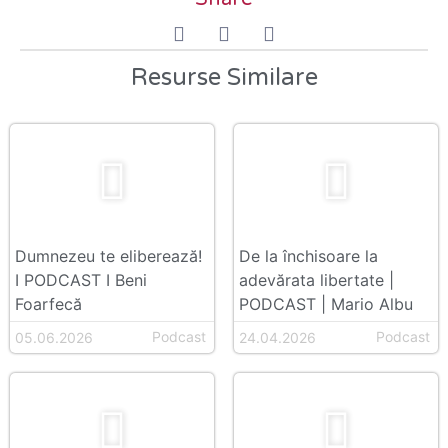
Resurse Similare
Dumnezeu te eliberează!
De la închisoare la
I PODCAST I Beni
adevărata libertate |
Foarfecă
PODCAST | Mario Albu
Podcast
Podcast
05.06.2026
24.04.2026