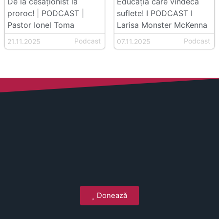
De la cesaționist la
Educația care vindecă
proroc! | PODCAST |
suflete! I PODCAST I
Pastor Ionel Toma
Larisa Monster McKenna
Podcast
Podcast
21.11.2025
07.11.2025
Donează