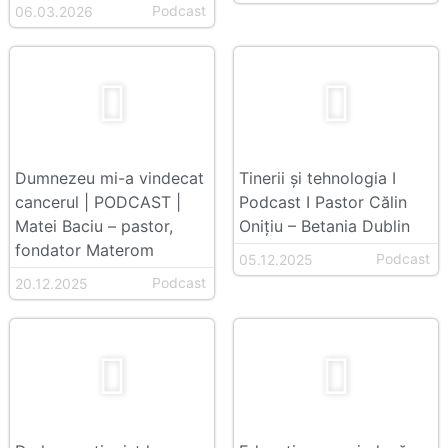
Podcast
06.03.2026
Dumnezeu mi-a vindecat
Tinerii şi tehnologia I
cancerul | PODCAST |
Podcast I Pastor Călin
Matei Baciu – pastor,
Onițiu – Betania Dublin
fondator Materom
Podcast
05.12.2025
Podcast
20.12.2025