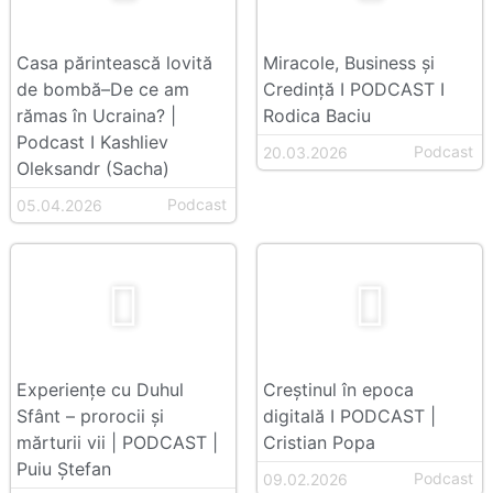
Casa părintească lovită
Miracole, Business și
de bombă–De ce am
Credință I PODCAST I
rămas în Ucraina? |
Rodica Baciu
Podcast I Kashliev
Podcast
20.03.2026
Oleksandr (Sacha)
Podcast
05.04.2026
Experiențe cu Duhul
Creștinul în epoca
Sfânt – prorocii și
digitală I PODCAST |
mărturii vii | PODCAST |
Cristian Popa
Puiu Ștefan
Podcast
09.02.2026