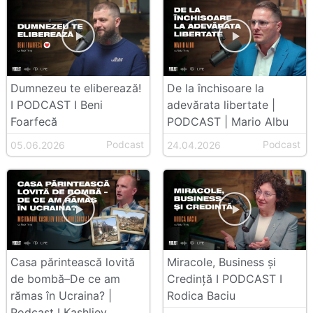
Dumnezeu te eliberează!
De la închisoare la
I PODCAST I Beni
adevărata libertate |
Foarfecă
PODCAST | Mario Albu
Podcast
Podcast
05.06.2026
24.04.2026
Casa părintească lovită
Miracole, Business și
de bombă–De ce am
Credință I PODCAST I
rămas în Ucraina? |
Rodica Baciu
Podcast I Kashliev