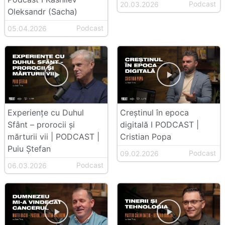
Podcast
20.03.2026
Oleksandr (Sacha)
Podcast
05.04.2026
Experiențe cu Duhul
Creștinul în epoca
Sfânt – prorocii și
digitală I PODCAST |
mărturii vii | PODCAST |
Cristian Popa
Puiu Ștefan
Podcast
09.02.2026
Podcast
06.03.2026