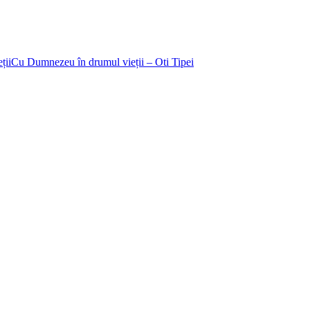
iiCu Dumnezeu în drumul vieții – Oti Tipei