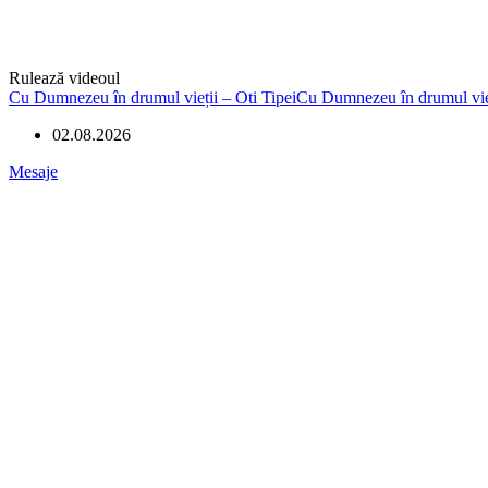
Rulează videoul
Cu Dumnezeu în drumul vieții – Oti TipeiCu Dumnezeu în drumul vieț
02.08.2026
Mesaje