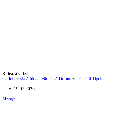
Rulează videoul
Ce fel de viață binecuvântează Dumnezeu? – Oti Tipei
19.07.2026
Mesaje