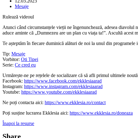
12.03.2023
Mesaje
Rulează videoul
Atunci când circumstanțele vieții ne îngenunchează, adesea diavolul ne 
aduce aminte că „Dumnezeu are un plan cu viața ta!”. Ascultă acest me
Te așteptăm în fiecare duminică alături de noi la unul din programele i
Tip:
Mesaje
Vorbitor:
Oti Tipei
Serie:
Ce cred eu
Urmărește-ne pe rețelele de socializare că să afli primul ultimele noutăț
Facebook:
https://www.facebook.com/ekklesiaarad
Instagram:
https://www.instagram.com/ekklesiaarad
Youtube:
https://www.youtube.com/ekklesiaarad
Ne poți contacta aici:
https://www.ekklesia.ro/contact
Poți susține lucrarea Ekklesia aici:
https://www.ekklesia.ro/doneaza
Înapoi la resurse
Share