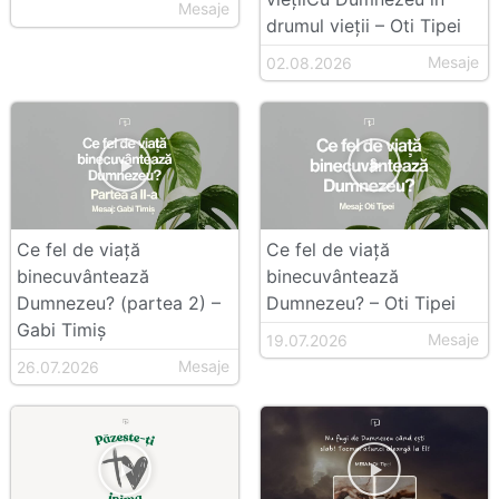
Mesaje
drumul vieții – Oti Tipei
Mesaje
02.08.2026
Ce fel de viață
Ce fel de viață
binecuvântează
binecuvântează
Dumnezeu? (partea 2) –
Dumnezeu? – Oti Tipei
Gabi Timiș
Mesaje
19.07.2026
Mesaje
26.07.2026