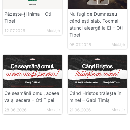
Păzește-ți inima – Oti
Nu fugi de Dumnezeu
Tipei
când ești slab. Tocmai
atunci aleargă la El – Oti
Mesaje
12.07.2026
Tipei
Mesaje
05.07.2026
Ce seamănă omul, aceea
Când Hristos trăiește în
va și secera – Oti Tipei
mine! – Gabi Timiș
Mesaje
Mesaje
28.06.2026
21.06.2026