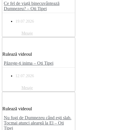
Ce fel de viață binecuvântează
Dumnezeu? – Oti Tipei
19.07.2026
Mesaje
Rulează videoul
Păzește-ți inima – Oti Tipei
12.07.2026
Mesaje
Rulează videoul
Nu fugi de Dumnezeu când ești slab.
Tocmai atunci aleargă la El – Oti
Tipei