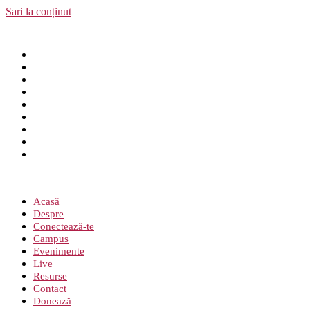
Sari la conținut
Acasă
Despre
Conectează-te
Campus
Evenimente
Live
Resurse
Contact
Donează
Meniu
Acasă
Despre
Conectează-te
Campus
Evenimente
Live
Resurse
Contact
Donează