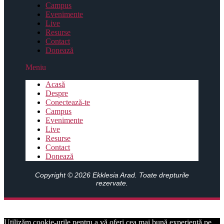
Campus
Evenimente
Live
Resurse
Contact
Donează
Meniu
Acasă
Despre
Conectează-te
Campus
Evenimente
Live
Resurse
Contact
Donează
Copyright © 2026 Ekklesia Arad. Toate drepturile
rezervate.
Utilizăm cookie-urile pentru a vă oferi cea mai bună experiență pe