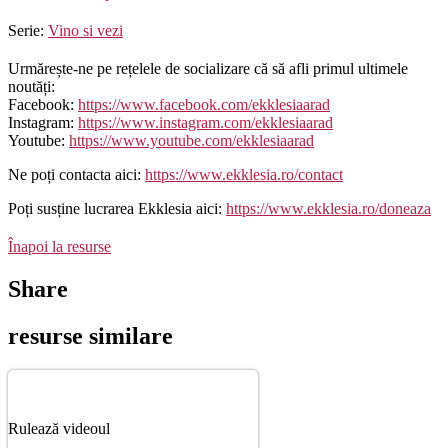
Serie:
Vino si vezi
Urmărește-ne pe rețelele de socializare că să afli primul ultimele
noutăți:
Facebook:
https://www.facebook.com/ekklesiaarad
Instagram:
https://www.instagram.com/ekklesiaarad
Youtube:
https://www.youtube.com/ekklesiaarad
Ne poți contacta aici:
https://www.ekklesia.ro/contact
Poți susține lucrarea Ekklesia aici:
https://www.ekklesia.ro/doneaza
Înapoi la resurse
Share
resurse similare
Rulează videoul