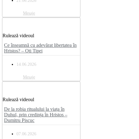
21.06.2026
Mesaje
Rulează videoul
Ce înseamnă cu adevărat libertatea în
Hristos? – Oti Tipei
14.06.2026
Mesaje
Rulează videoul
De la robia ritualului la viața în
Duhul, prin credința în Hristos –
Dumitru Piscuc
07.06.2026