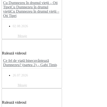
Cu Dumnezeu în drumul vieții – Oti
TipeiCu Dumnezeu în drumul
viețiiCu Dumnezeu în drumul vieții –
Oti Tipei
02.08.2026
Mesaje
Rulează videoul
Ce fel de viață binecuvântează
Dumnezeu? (partea 2) – Gabi Timiș
26.07.2026
Mesaje
Rulează videoul