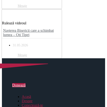
Mesaje
Rulează videoul
Nașterea Bisericii care a schimbat
lumea – Oti Tipei
31.05.2026
Mesaje
Donează
Acasă
Despre
Conectează-te