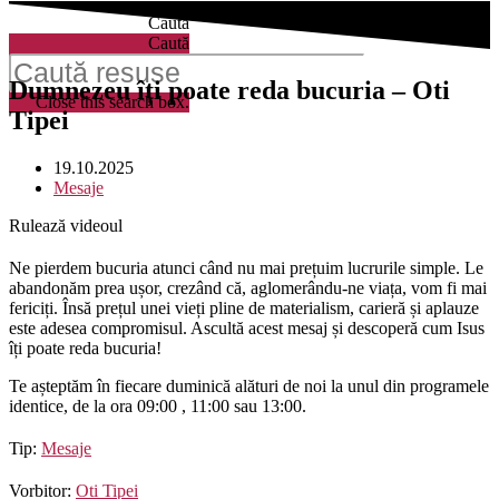
Caută
Caută
Dumnezeu îți poate reda bucuria – Oti
Close this search box.
Tipei
19.10.2025
Mesaje
Rulează videoul
Ne pierdem bucuria atunci când nu mai prețuim lucrurile simple. Le
abandonăm prea ușor, crezând că, aglomerându-ne viața, vom fi mai
fericiți. Însă prețul unei vieți pline de materialism, carieră și aplauze
este adesea compromisul. Ascultă acest mesaj și descoperă cum Isus
îți poate reda bucuria!
Te așteptăm în fiecare duminică alături de noi la unul din programele
identice, de la ora 09:00 , 11:00 sau 13:00.
Tip:
Mesaje
Vorbitor:
Oti Tipei