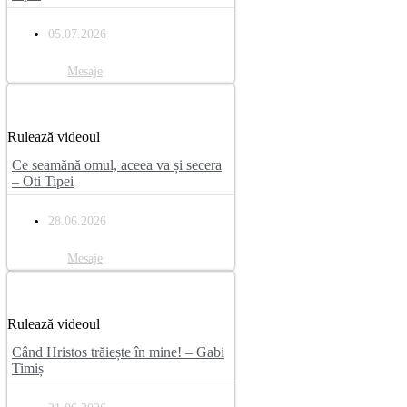
05.07.2026
Mesaje
Rulează videoul
Ce seamănă omul, aceea va și secera
– Oti Tipei
28.06.2026
Mesaje
Rulează videoul
Când Hristos trăiește în mine! – Gabi
Timiș