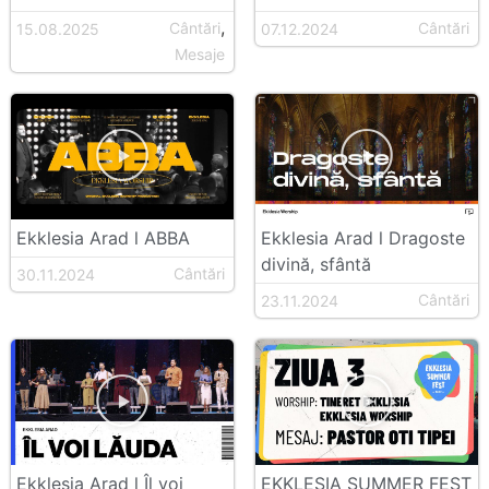
,
Cântări
Cântări
15.08.2025
07.12.2024
Mesaje
Ekklesia Arad l ABBA
Ekklesia Arad l Dragoste
divină, sfântă
Cântări
30.11.2024
Cântări
23.11.2024
Ekklesia Arad l Îl voi
EKKLESIA SUMMER FEST