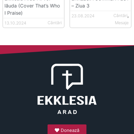
lăuda (Cover That’s Who
– Ziua 3
I Praise)
,
Cântări
23.08.2024
Cântări
Mesaje
13.10.2024
Donează