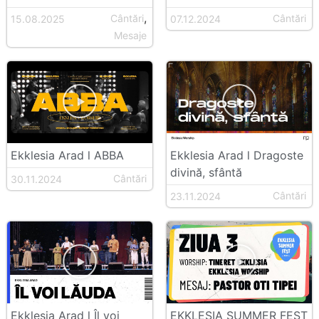
,
Cântări
Cântări
15.08.2025
07.12.2024
Mesaje
Ekklesia Arad l ABBA
Ekklesia Arad l Dragoste
divină, sfântă
Cântări
30.11.2024
Cântări
23.11.2024
Ekklesia Arad l Îl voi
EKKLESIA SUMMER FEST