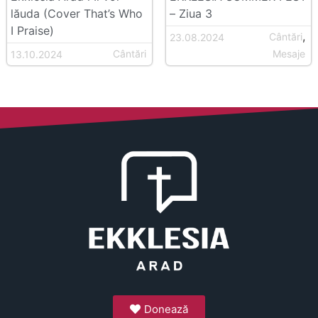
lăuda (Cover That’s Who
– Ziua 3
I Praise)
,
Cântări
23.08.2024
Cântări
Mesaje
13.10.2024
Donează