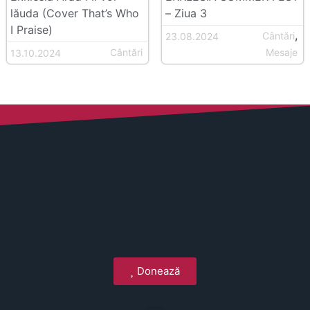
lăuda (Cover That’s Who
– Ziua 3
I Praise)
,
Cântări
23.08.2024
Cântări
Mesaje
13.10.2024
Donează