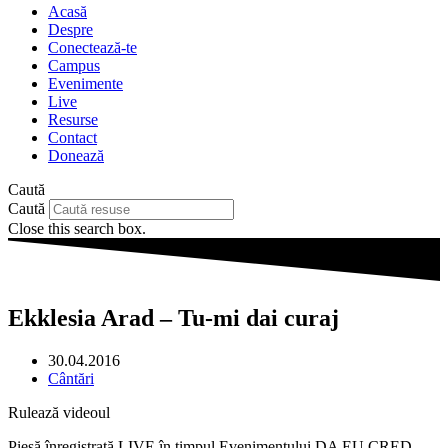
Acasă
Despre
Conectează-te
Campus
Evenimente
Live
Resurse
Contact
Donează
Caută
Caută
Close this search box.
Ekklesia Arad – Tu-mi dai curaj
30.04.2016
Cântări
Rulează videoul
Piesă înregistrată LIVE în timpul Evenimentului DA EU CRED