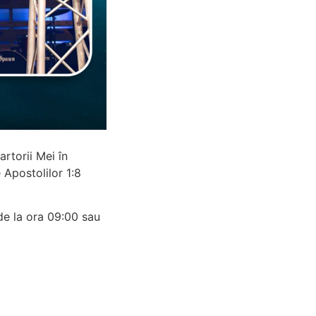
artorii Mei în
stolilor‬ ‭1‬:‭8‬
de la ora 09:00 sau