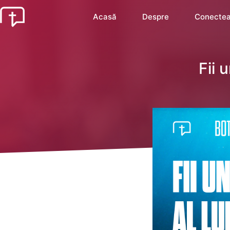
Acasă
Despre
Conectea
Fii 