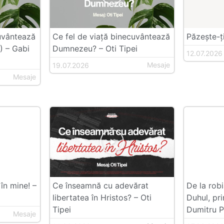
cuvântează
Ce fel de viață binecuvântează
Păzește-ți
) – Gabi
Dumnezeu? – Oti Tipei
12.07.2026
Mesaje
19.07.2026
Mesaje
în mine! –
Ce înseamnă cu adevărat
De la robia
libertatea în Hristos? – Oti
Duhul, pri
Tipei
Dumitru P
Mesaje