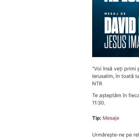
“Voi însă veți primi
Ierusalim, în toată I
‭NTR
Te așteptăm în fieca
11:30.
Tip:
Mesaje
Urmărește-ne pe rețe