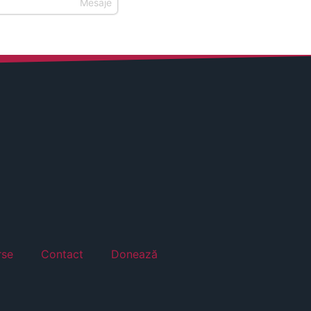
Mesaje
6
rse
Contact
Donează