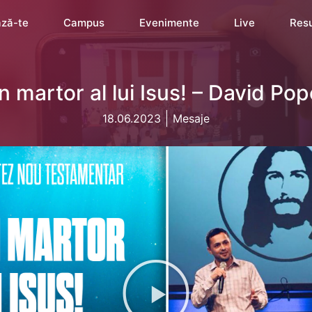
ză-te
Campus
Evenimente
Live
Res
un martor al lui Isus! – David Pop
18.06.2023
Mesaje