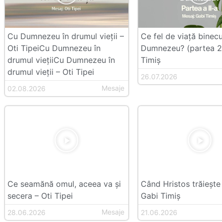
Cu Dumnezeu în drumul vieții –
Ce fel de viață bine
Oti TipeiCu Dumnezeu în
Dumnezeu? (partea 2
drumul viețiiCu Dumnezeu în
Timiș
drumul vieții – Oti Tipei
26.07.2026
Mesaje
02.08.2026
Ce seamănă omul, aceea va și
Când Hristos trăiește 
secera – Oti Tipei
Gabi Timiș
Mesaje
28.06.2026
21.06.2026