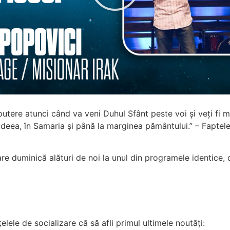
 putere atunci când va veni Duhul Sfânt peste voi și veți fi m
udeea, în Samaria și până la marginea pământului.” – ‭‭Faptele Apo
re duminică alături de noi la unul din programele identice, 
lele de socializare că să afli primul ultimele noutăți: