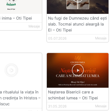
 inima – Oti Tipei
Nu fugi de Dumnezeu când ești
slab. Tocmai atunci aleargă la
Mesaje
El – Oti Tipei
Mesaje
05.07.2026
 ritualului la viața în
Nașterea Bisericii care a
n credința în Hristos –
schimbat lumea – Oti Tipei
iscuc
Mesaje
31.05.2026