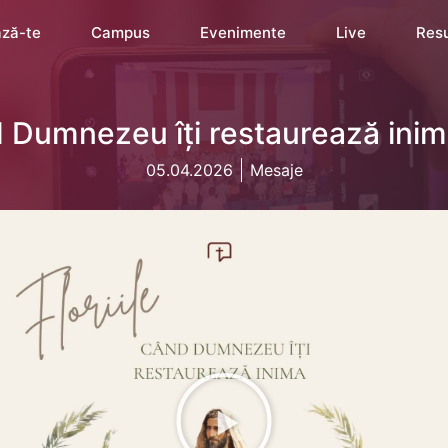
ză-te
Campus
Evenimente
Live
Res
nd Dumnezeu îți restaurează inim
05.04.2026
Mesaje