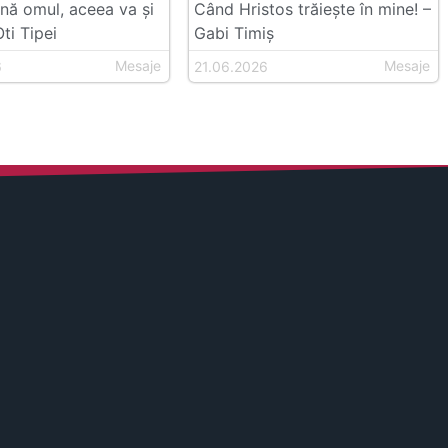
ă omul, aceea va și
Când Hristos trăiește în mine! –
ti Tipei
Gabi Timiș
Mesaje
Mesaje
6
21.06.2026