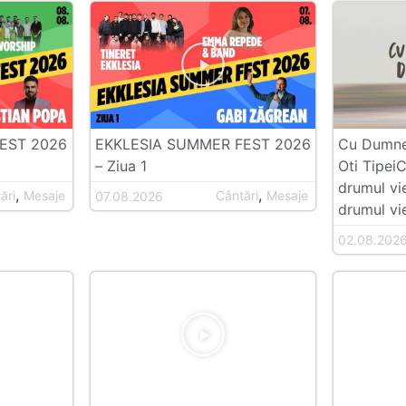
EST 2026
EKKLESIA SUMMER FEST 2026
Cu Dumnez
– Ziua 1
Oti Tipei
drumul vi
,
,
ări
Mesaje
Cântări
Mesaje
07.08.2026
drumul vie
02.08.202