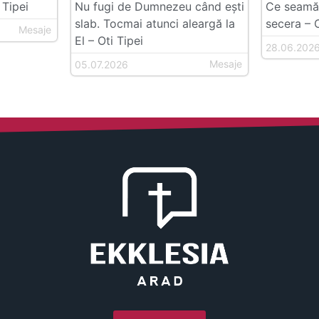
 Tipei
Nu fugi de Dumnezeu când ești
Ce seamăn
slab. Tocmai atunci aleargă la
secera – O
Mesaje
El – Oti Tipei
28.06.202
Mesaje
05.07.2026