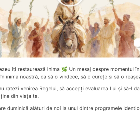
ezeu îți restaurează inima 🌿 Un mesaj despre momentul în 
i în inima noastră, ca să o vindece, să o curețe și să o reaș
 ratezi venirea Regelui, să accepți evaluarea Lui și să-I d
ține din viața ta.
re duminică alături de noi la unul dintre programele identic