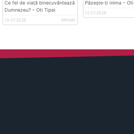
Ce fel de viață binecuvântează
Păzește-ți inima – Oti
Dumnezeu? – Oti Tipei
12.07.2026
Mesaje
19.07.2026