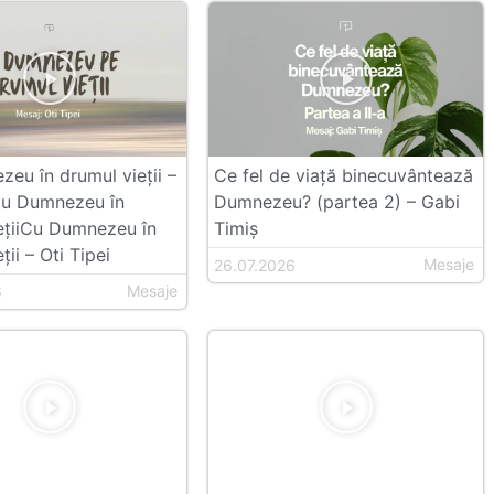
eu în drumul vieții –
Ce fel de viață binecuvântează
Cu Dumnezeu în
Dumnezeu? (partea 2) – Gabi
ețiiCu Dumnezeu în
Timiș
ții – Oti Tipei
Mesaje
26.07.2026
Mesaje
6