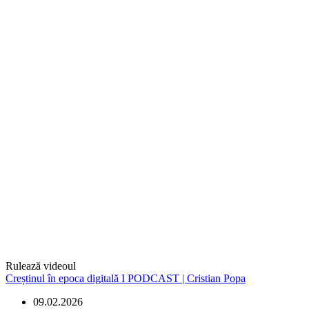
Rulează videoul
Creștinul în epoca digitală I PODCAST | Cristian Popa
09.02.2026