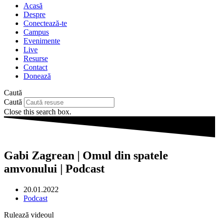
Acasă
Despre
Conectează-te
Campus
Evenimente
Live
Resurse
Contact
Donează
Caută
Caută
Close this search box.
Gabi Zagrean | Omul din spatele
amvonului | Podcast
20.01.2022
Podcast
Rulează videoul