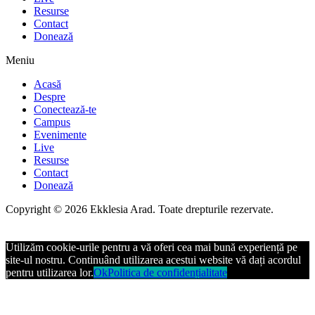
Resurse
Contact
Donează
Meniu
Acasă
Despre
Conectează-te
Campus
Evenimente
Live
Resurse
Contact
Donează
Copyright © 2026 Ekklesia Arad. Toate drepturile rezervate.
Utilizăm cookie-urile pentru a vă oferi cea mai bună experiență pe
site-ul nostru. Continuând utilizarea acestui website vă dați acordul
pentru utilizarea lor.
Ok
Politica de confidențialitate