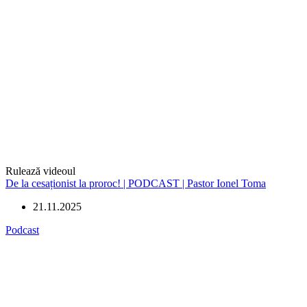
Rulează videoul
De la cesaționist la proroc! | PODCAST | Pastor Ionel Toma
21.11.2025
Podcast