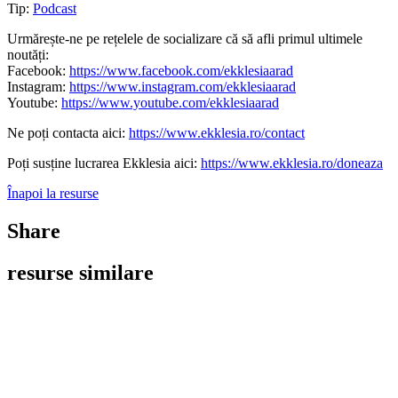
Tip:
Podcast
Urmărește-ne pe rețelele de socializare că să afli primul ultimele
noutăți:
Facebook:
https://www.facebook.com/ekklesiaarad
Instagram:
https://www.instagram.com/ekklesiaarad
Youtube:
https://www.youtube.com/ekklesiaarad
Ne poți contacta aici:
https://www.ekklesia.ro/contact
Poți susține lucrarea Ekklesia aici:
https://www.ekklesia.ro/doneaza
Înapoi la resurse
Share
resurse similare