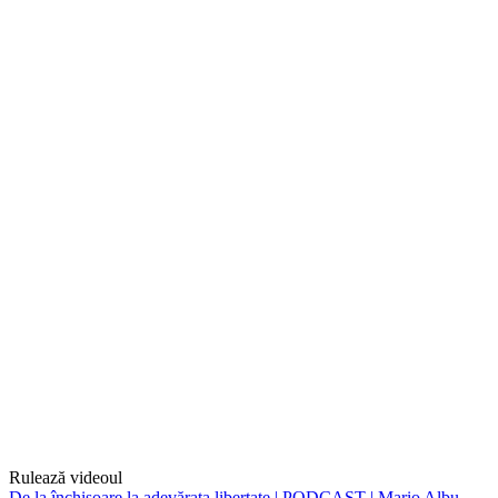
Rulează videoul
De la închisoare la adevărata libertate | PODCAST | Mario Albu