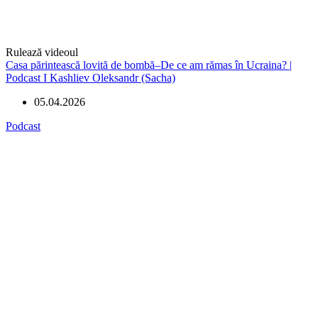
Rulează videoul
Casa părintească lovită de bombă–De ce am rămas în Ucraina? |
Podcast I Kashliev Oleksandr (Sacha)
05.04.2026
Podcast