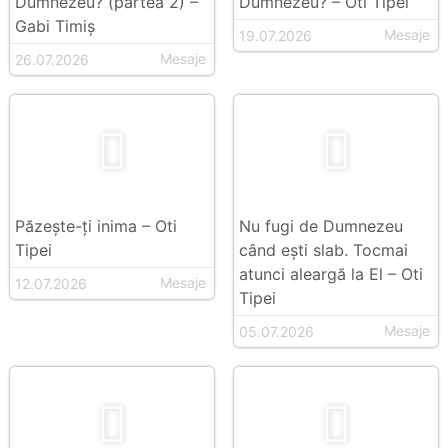
Dumnezeu? (partea 2) –
Dumnezeu? – Oti Tipei
Gabi Timiș
Mesaje
19.07.2026
Mesaje
26.07.2026
Păzește-ți inima – Oti
Nu fugi de Dumnezeu
Tipei
când ești slab. Tocmai
atunci aleargă la El – Oti
Mesaje
12.07.2026
Tipei
Mesaje
05.07.2026