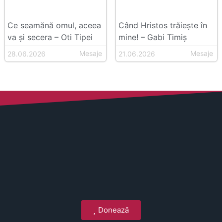
Ce seamănă omul, aceea
Când Hristos trăiește în
va și secera – Oti Tipei
mine! – Gabi Timiș
Mesaje
Mesaje
28.06.2026
21.06.2026
Donează