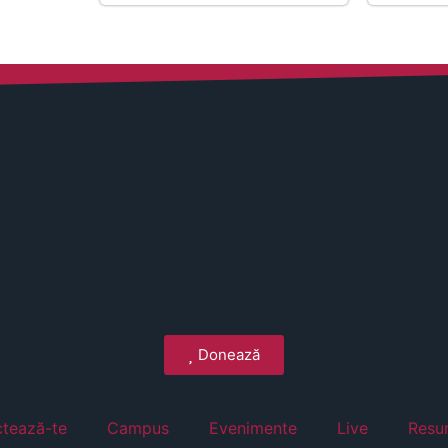
Donează
tează-te
Campus
Evenimente
Live
Resu