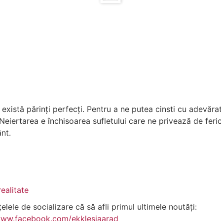
există părinți perfecți. Pentru a ne putea cinsti cu adevărat 
 Neiertarea e închisoarea sufletului care ne privează de ferici
nt.
ealitate
lele de socializare că să afli primul ultimele noutăți:
www.facebook.com/ekklesiaarad