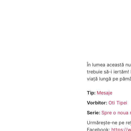
În lumea această nu 
trebuie să-i iertăm!
viață lungă pe pămâ
Tip:
Mesaje
Vorbitor:
Oti Tipei
Serie:
Spre o noua r
Urmărește-ne pe rețe
Facebook:
https://