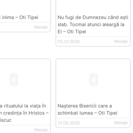
 inima – Oti Tipei
Nu fugi de Dumnezeu când ești
slab. Tocmai atunci aleargă la
Mesaje
El – Oti Tipei
Mesaje
05.07.2026
 ritualului la viața în
Nașterea Bisericii care a
n credința în Hristos –
schimbat lumea – Oti Tipei
iscuc
Mesaje
31.05.2026
Mesaje
6