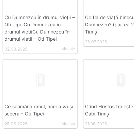
Cu Dumnezeu în drumul vieții –
Ce fel de viață bine
Oti TipeiCu Dumnezeu în
Dumnezeu? (partea 2
drumul viețiiCu Dumnezeu în
Timiș
drumul vieții – Oti Tipei
26.07.2026
Mesaje
02.08.2026
Ce seamănă omul, aceea va și
Când Hristos trăiește 
secera – Oti Tipei
Gabi Timiș
Mesaje
28.06.2026
21.06.2026