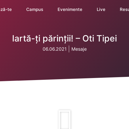
ză-te
Campus
Evenimente
Live
Res
Iartă-ți părinții! – Oti Tipei
06.06.2021
Mesaje