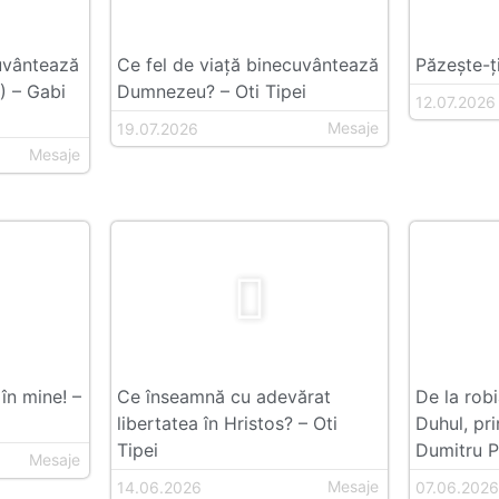
cuvântează
Ce fel de viață binecuvântează
Păzește-ți
) – Gabi
Dumnezeu? – Oti Tipei
12.07.2026
Mesaje
19.07.2026
Mesaje
în mine! –
Ce înseamnă cu adevărat
De la robia
libertatea în Hristos? – Oti
Duhul, pri
Tipei
Dumitru P
Mesaje
Mesaje
14.06.2026
07.06.202