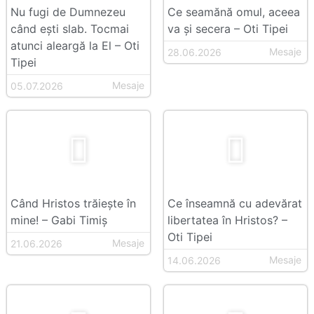
Nu fugi de Dumnezeu
Ce seamănă omul, aceea
când ești slab. Tocmai
va și secera – Oti Tipei
atunci aleargă la El – Oti
Mesaje
28.06.2026
Tipei
Mesaje
05.07.2026
Când Hristos trăiește în
Ce înseamnă cu adevărat
mine! – Gabi Timiș
libertatea în Hristos? –
Oti Tipei
Mesaje
21.06.2026
Mesaje
14.06.2026