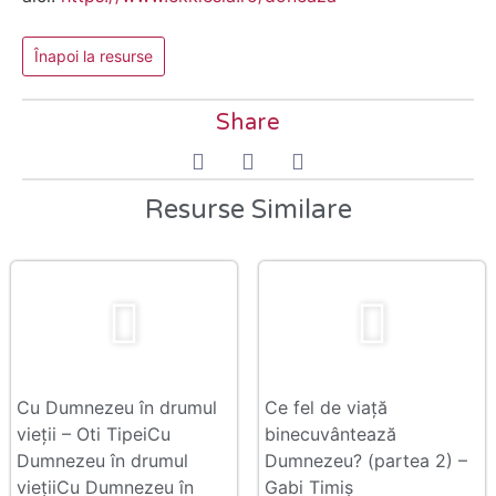
Înapoi la resurse
Share
Resurse Similare
Cu Dumnezeu în drumul
Ce fel de viață
vieții – Oti TipeiCu
binecuvântează
Dumnezeu în drumul
Dumnezeu? (partea 2) –
viețiiCu Dumnezeu în
Gabi Timiș