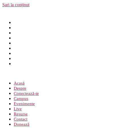
Sari la conținut
Acasă
Despre
Conectează-te
Campus
Evenimente
Live
Resurse
Contact
Donează
Meniu
Acasă
Despre
Conectează-te
Campus
Evenimente
Live
Resurse
Contact
Donează