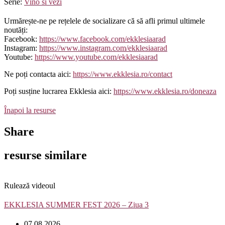
Serie:
Vino si vezi
Urmărește-ne pe rețelele de socializare că să afli primul ultimele
noutăți:
Facebook:
https://www.facebook.com/ekklesiaarad
Instagram:
https://www.instagram.com/ekklesiaarad
Youtube:
https://www.youtube.com/ekklesiaarad
Ne poți contacta aici:
https://www.ekklesia.ro/contact
Poți susține lucrarea Ekklesia aici:
https://www.ekklesia.ro/doneaza
Înapoi la resurse
Share
resurse similare
Rulează videoul
EKKLESIA SUMMER FEST 2026 – Ziua 3
07.08.2026