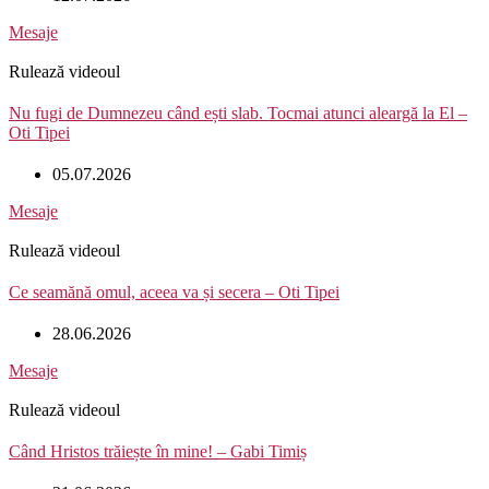
Mesaje
Rulează videoul
Nu fugi de Dumnezeu când ești slab. Tocmai atunci aleargă la El –
Oti Tipei
05.07.2026
Mesaje
Rulează videoul
Ce seamănă omul, aceea va și secera – Oti Tipei
28.06.2026
Mesaje
Rulează videoul
Când Hristos trăiește în mine! – Gabi Timiș