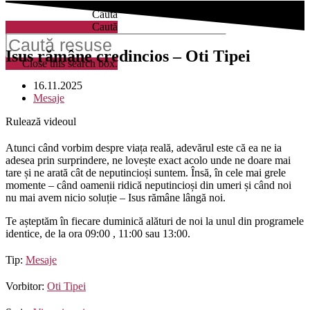
Caută
Caută
Isus rămâne credincios – Oti Tipei
Close this search box.
16.11.2025
Mesaje
Rulează videoul
Atunci când vorbim despre viața reală, adevărul este că ea ne ia
adesea prin surprindere, ne lovește exact acolo unde ne doare mai
tare și ne arată cât de neputincioși suntem. Însă, în cele mai grele
momente – când oamenii ridică neputincioși din umeri și când noi
nu mai avem nicio soluție – Isus rămâne lângă noi.
Te așteptăm în fiecare duminică alături de noi la unul din programele
identice, de la ora 09:00 , 11:00 sau 13:00.
Tip:
Mesaje
Vorbitor:
Oti Tipei