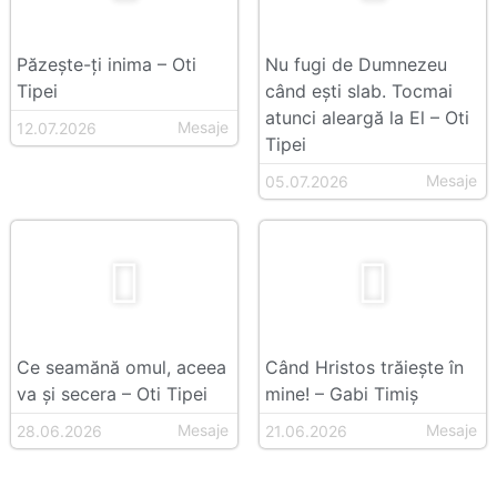
Păzește-ți inima – Oti
Nu fugi de Dumnezeu
Tipei
când ești slab. Tocmai
atunci aleargă la El – Oti
Mesaje
12.07.2026
Tipei
Mesaje
05.07.2026
Ce seamănă omul, aceea
Când Hristos trăiește în
va și secera – Oti Tipei
mine! – Gabi Timiș
Mesaje
Mesaje
28.06.2026
21.06.2026