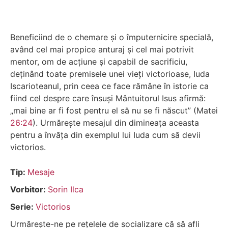
Beneficiind de o chemare și o împuternicire specială,
având cel mai propice anturaj și cel mai potrivit
mentor, om de acțiune și capabil de sacrificiu,
deținând toate premisele unei vieți victorioase, Iuda
Iscarioteanul, prin ceea ce face rămâne în istorie ca
fiind cel despre care însuși Mântuitorul Isus afirmă:
„mai bine ar fi fost pentru el să nu se fi născut” (Matei
26:24
). Urmărește mesajul din dimineața aceasta
pentru a învăța din exemplul lui Iuda cum să devii
victorios.
Tip:
Mesaje
Vorbitor:
Sorin Ilca
Serie:
Victorios
Urmărește-ne pe rețelele de socializare că să afli