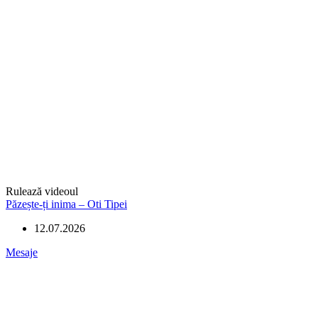
Rulează videoul
Păzește-ți inima – Oti Tipei
12.07.2026
Mesaje