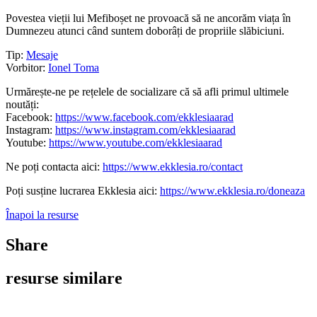
Povestea vieții lui Mefiboșet ne provoacă să ne ancorăm viața în
Dumnezeu atunci când suntem doborâți de propriile slăbiciuni.
Tip:
Mesaje
Vorbitor:
Ionel Toma
Urmărește-ne pe rețelele de socializare că să afli primul ultimele
noutăți:
Facebook:
https://www.facebook.com/ekklesiaarad
Instagram:
https://www.instagram.com/ekklesiaarad
Youtube:
https://www.youtube.com/ekklesiaarad
Ne poți contacta aici:
https://www.ekklesia.ro/contact
Poți susține lucrarea Ekklesia aici:
https://www.ekklesia.ro/doneaza
Înapoi la resurse
Share
resurse similare