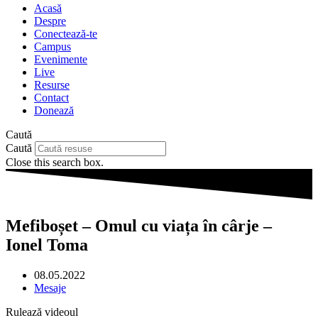
Acasă
Despre
Conectează-te
Campus
Evenimente
Live
Resurse
Contact
Donează
Caută
Caută
Close this search box.
Mefiboșet – Omul cu viața în cârje –
Ionel Toma
08.05.2022
Mesaje
Rulează videoul