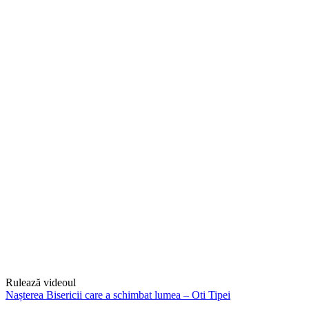
Rulează videoul
Nașterea Bisericii care a schimbat lumea – Oti Tipei