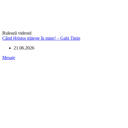
Rulează videoul
Când Hristos trăiește în mine! – Gabi Timiș
21.06.2026
Mesaje