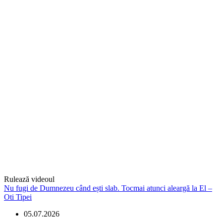
Rulează videoul
Nu fugi de Dumnezeu când ești slab. Tocmai atunci aleargă la El –
Oti Tipei
05.07.2026