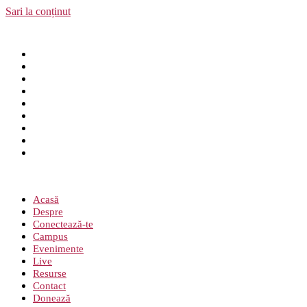
Sari la conținut
Acasă
Despre
Conectează-te
Campus
Evenimente
Live
Resurse
Contact
Donează
Meniu
Acasă
Despre
Conectează-te
Campus
Evenimente
Live
Resurse
Contact
Donează