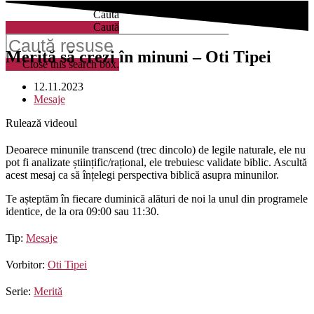
Caută
Caută
Merită să crezi în minuni – Oti Tipei
Close this search box.
12.11.2023
Mesaje
Rulează videoul
Deoarece minunile transcend (trec dincolo) de legile naturale, ele nu
pot fi analizate științific/rațional, ele trebuiesc validate biblic. Ascultă
acest mesaj ca să înțelegi perspectiva biblică asupra minunilor.
Te așteptăm în fiecare duminică alături de noi la unul din programele
identice, de la ora 09:00 sau 11:30.
Tip:
Mesaje
Vorbitor:
Oti Tipei
Serie:
Merită