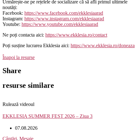
Urmărește-ne pe rețelele de socializare că să afli primul ultimele
noutăți:
Facebook:
https://www.facebook.com/ekklesiaarad
Instagram:
https://www.instagram.com/ekklesiaarad
Youtube:
https://www.youtube.com/ekklesiaarad
Ne poți contacta aici:
https://www.ekklesia.ro/contact
Poți susține lucrarea Ekklesia aici:
https://www.ekklesia.ro/doneaza
Înapoi la resurse
Share
resurse similare
Rulează videoul
EKKLESIA SUMMER FEST 2026 – Ziua 3
07.08.2026
Cântări
,
Mesaje