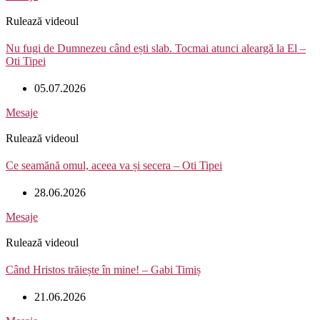
Rulează videoul
Nu fugi de Dumnezeu când ești slab. Tocmai atunci aleargă la El –
Oti Tipei
05.07.2026
Mesaje
Rulează videoul
Ce seamănă omul, aceea va și secera – Oti Tipei
28.06.2026
Mesaje
Rulează videoul
Când Hristos trăiește în mine! – Gabi Timiș
21.06.2026