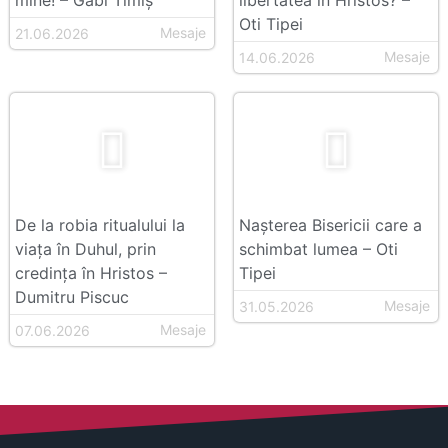
mine! – Gabi Timiș
libertatea în Hristos? –
Oti Tipei
Mesaje
21.06.2026
Mesaje
14.06.2026
De la robia ritualului la
Nașterea Bisericii care a
viața în Duhul, prin
schimbat lumea – Oti
credința în Hristos –
Tipei
Dumitru Piscuc
Mesaje
31.05.2026
Mesaje
07.06.2026