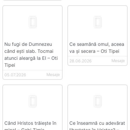
Nu fugi de Dumnezeu
Ce seamănă omul, aceea
când ești slab. Tocmai
va și secera – Oti Tipei
atunci aleargă la El – Oti
Mesaje
28.06.2026
Tipei
Mesaje
05.07.2026
Când Hristos trăiește în
Ce înseamnă cu adevărat