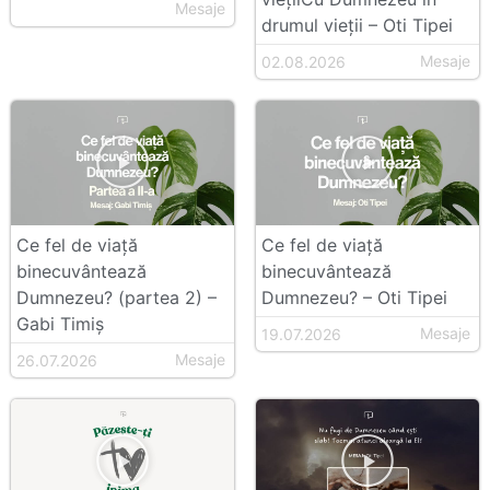
Mesaje
drumul vieții – Oti Tipei
Mesaje
02.08.2026
Ce fel de viață
Ce fel de viață
binecuvântează
binecuvântează
Dumnezeu? (partea 2) –
Dumnezeu? – Oti Tipei
Gabi Timiș
Mesaje
19.07.2026
Mesaje
26.07.2026