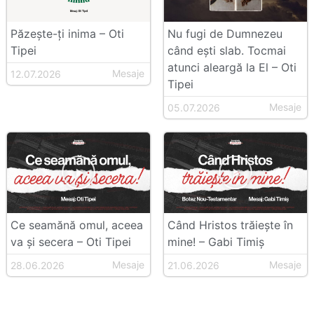
Păzește-ți inima – Oti
Nu fugi de Dumnezeu
Tipei
când ești slab. Tocmai
atunci aleargă la El – Oti
Mesaje
12.07.2026
Tipei
Mesaje
05.07.2026
Ce seamănă omul, aceea
Când Hristos trăiește în
va și secera – Oti Tipei
mine! – Gabi Timiș
Mesaje
Mesaje
28.06.2026
21.06.2026