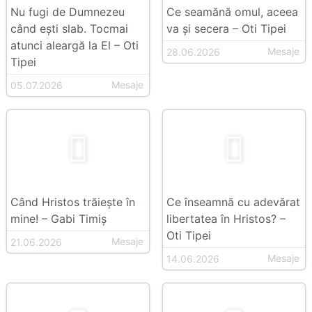
Nu fugi de Dumnezeu
Ce seamănă omul, aceea
când ești slab. Tocmai
va și secera – Oti Tipei
atunci aleargă la El – Oti
Mesaje
28.06.2026
Tipei
Mesaje
05.07.2026
Când Hristos trăiește în
Ce înseamnă cu adevărat
mine! – Gabi Timiș
libertatea în Hristos? –
Oti Tipei
Mesaje
21.06.2026
Mesaje
14.06.2026