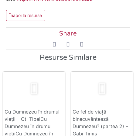
Înapoi la resurse
Share
Resurse Similare
Cu Dumnezeu în drumul
Ce fel de viață
vieții – Oti TipeiCu
binecuvântează
Dumnezeu în drumul
Dumnezeu? (partea 2) –
viețiiCu Dumnezeu în
Gabi Timiș