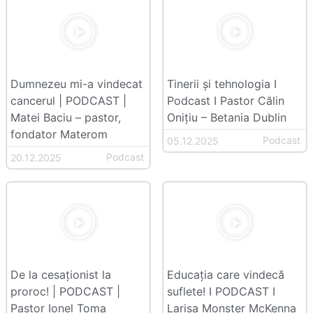
Dumnezeu mi-a vindecat
Tinerii şi tehnologia I
cancerul | PODCAST |
Podcast I Pastor Călin
Matei Baciu – pastor,
Onițiu – Betania Dublin
fondator Materom
Podcast
05.12.2025
Podcast
20.12.2025
De la cesaționist la
Educația care vindecă
proroc! | PODCAST |
suflete! I PODCAST I
Pastor Ionel Toma
Larisa Monster McKenna