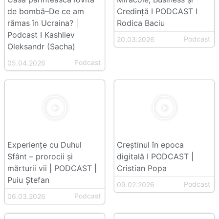
de bombă–De ce am
Credință I PODCAST I
rămas în Ucraina? |
Rodica Baciu
Podcast I Kashliev
Podcast
20.03.2026
Oleksandr (Sacha)
Podcast
05.04.2026
Experiențe cu Duhul
Creștinul în epoca
Sfânt – prorocii și
digitală I PODCAST |
mărturii vii | PODCAST |
Cristian Popa
Puiu Ștefan
Podcast
09.02.2026
Podcast
06.03.2026