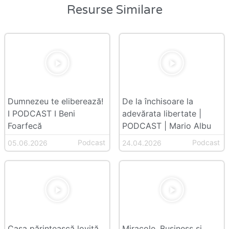
Resurse Similare
Dumnezeu te eliberează!
De la închisoare la
I PODCAST I Beni
adevărata libertate |
Foarfecă
PODCAST | Mario Albu
Podcast
Podcast
05.06.2026
24.04.2026
Casa părintească lovită
Miracole, Business și