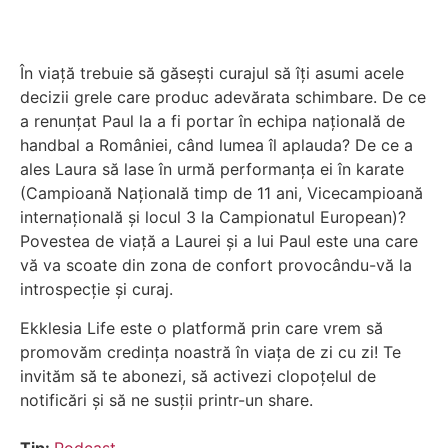
În viață trebuie să găsești curajul să îți asumi acele
decizii grele care produc adevărata schimbare. De ce
a renunțat Paul la a fi portar în echipa națională de
handbal a României, când lumea îl aplauda? De ce a
ales Laura să lase în urmă performanța ei în karate
(Campioană Națională timp de 11 ani, Vicecampioană
internațională şi locul 3 la Campionatul European)?
Povestea de viață a Laurei și a lui Paul este una care
vă va scoate din zona de confort provocându-vă la
introspecție și curaj.
Ekklesia Life este o platformă prin care vrem să
promovăm credința noastră în viața de zi cu zi! Te
invităm să te abonezi, să activezi clopoțelul de
notificări și să ne susții printr-un share.