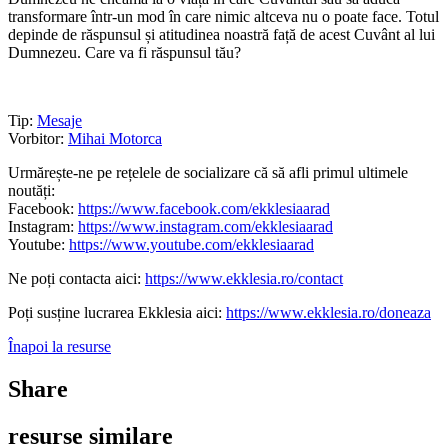
transformare într-un mod în care nimic altceva nu o poate face. Totul
depinde de răspunsul și atitudinea noastră față de acest Cuvânt al lui
Dumnezeu. Care va fi răspunsul tău?
Puterea unui cuvânt
Tip:
Mesaje
Vorbitor:
Mihai Motorca
Urmărește-ne pe rețelele de socializare că să afli primul ultimele
noutăți:
Facebook:
https://www.facebook.com/ekklesiaarad
Instagram:
https://www.instagram.com/ekklesiaarad
Youtube:
https://www.youtube.com/ekklesiaarad
Ne poți contacta aici:
https://www.ekklesia.ro/contact
Poți susține lucrarea Ekklesia aici:
https://www.ekklesia.ro/doneaza
Înapoi la resurse
Share
resurse similare