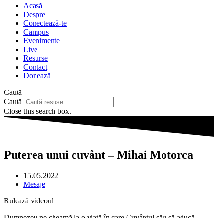
Acasă
Despre
Conectează-te
Campus
Evenimente
Live
Resurse
Contact
Donează
Caută
Caută
Close this search box.
Puterea unui cuvânt – Mihai Motorca
15.05.2022
Mesaje
Rulează videoul
Dumnezeu ne cheamă la o viață în care Cuvântul său să aducă