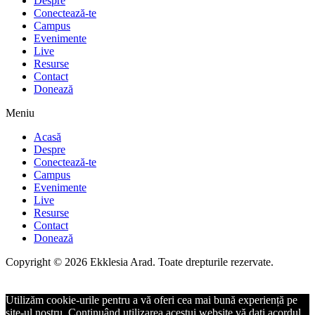
Despre
Conectează-te
Campus
Evenimente
Live
Resurse
Contact
Donează
Meniu
Acasă
Despre
Conectează-te
Campus
Evenimente
Live
Resurse
Contact
Donează
Copyright © 2026 Ekklesia Arad. Toate drepturile rezervate.
Utilizăm cookie-urile pentru a vă oferi cea mai bună experiență pe
site-ul nostru. Continuând utilizarea acestui website vă dați acordul