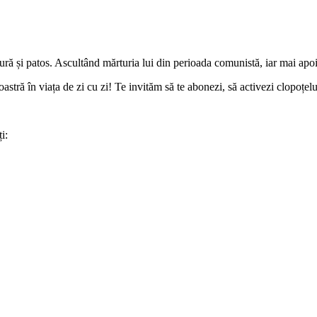
ă și patos. Ascultând mărturia lui din perioada comunistă, iar mai apoi s
ră în viața de zi cu zi! Te invităm să te abonezi, să activezi clopoțelul d
i: