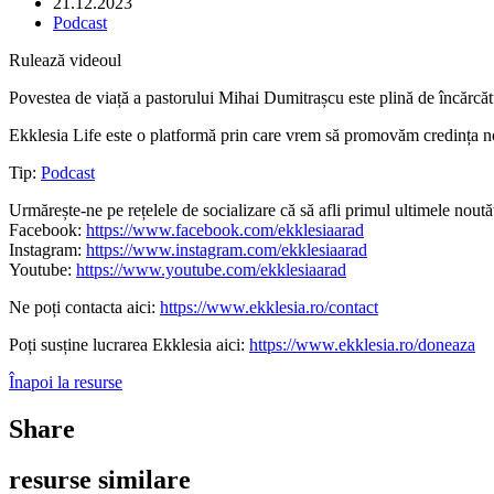
21.12.2023
Podcast
Rulează videoul
Povestea de viață a pastorului Mihai Dumitrașcu este plină de încărcătur
Ekklesia Life este o platformă prin care vrem să promovăm credința noast
Tip:
Podcast
Urmărește-ne pe rețelele de socializare că să afli primul ultimele noutăț
Facebook:
https://www.facebook.com/ekklesiaarad
Instagram:
https://www.instagram.com/ekklesiaarad
Youtube:
https://www.youtube.com/ekklesiaarad
Ne poți contacta aici:
https://www.ekklesia.ro/contact
Poți susține lucrarea Ekklesia aici:
https://www.ekklesia.ro/doneaza
Înapoi la resurse
Share
resurse similare