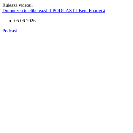
Rulează videoul
Dumnezeu te eliberează! I PODCAST I Beni Foarfecă
05.06.2026
Podcast