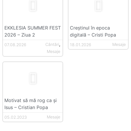
Eveniment
Selectează evenimentul
EKKLESIA SUMMER FEST
Creștinul în epoca
2026 – Ziua 2
digitală – Cristi Popa
,
Cântări
Mesaje
07.08.2026
18.01.2026
Mesaje
Motivat să mă rog ca și
Isus – Cristian Popa
Mesaje
05.02.2023