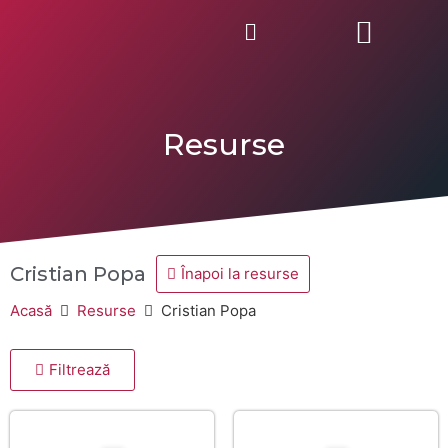
Afișează rezultate
Tip
Resurse
Cântări
Kids
Mesaje
Podcast
Cristian Popa
Înapoi la resurse
Tineret
Acasă
Resurse
Cristian Popa
Sortează
Filtrează
Serie
Selectează seria