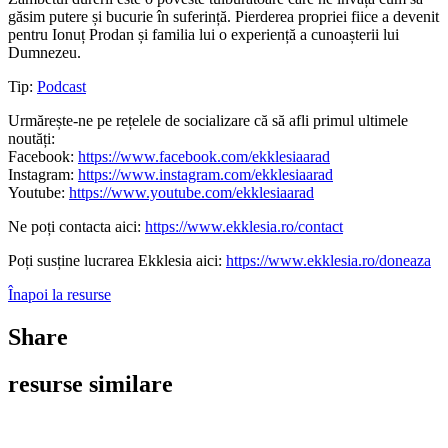
găsim putere și bucurie în suferință. Pierderea propriei fiice a devenit
pentru Ionuț Prodan și familia lui o experiență a cunoașterii lui
Dumnezeu.
Tip:
Podcast
Urmărește-ne pe rețelele de socializare că să afli primul ultimele
noutăți:
Facebook:
https://www.facebook.com/ekklesiaarad
Instagram:
https://www.instagram.com/ekklesiaarad
Youtube:
https://www.youtube.com/ekklesiaarad
Ne poți contacta aici:
https://www.ekklesia.ro/contact
Poți susține lucrarea Ekklesia aici:
https://www.ekklesia.ro/doneaza
Înapoi la resurse
Share
resurse similare