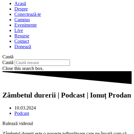
Acasă
Despre
Conectează-te
Campus
Evenimente
Live
Resurse
Contact
Donează
Caută
Caută
Close this search box.
Zâmbetul durerii | Podcast | Ionuț Prodan
10.03.2024
Podcast
Rulează videoul
Zâmbetul durerii este o poveste tulburătoare care ne învață cum să