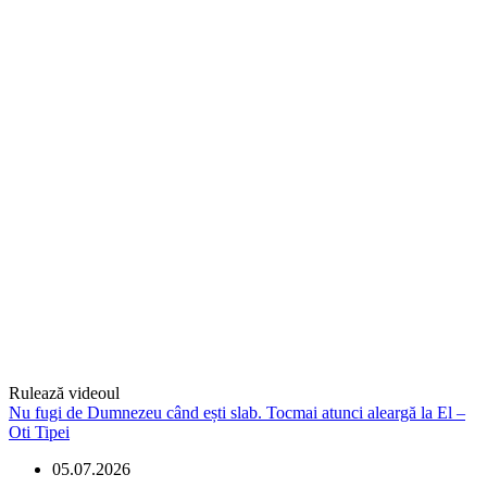
Rulează videoul
Nu fugi de Dumnezeu când ești slab. Tocmai atunci aleargă la El –
Oti Tipei
05.07.2026