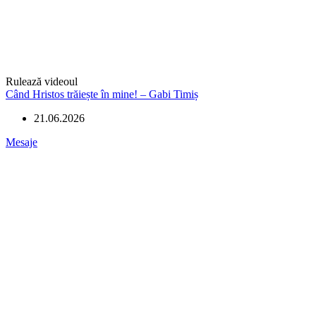
Rulează videoul
Când Hristos trăiește în mine! – Gabi Timiș
21.06.2026
Mesaje