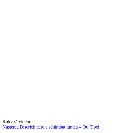
Rulează videoul
Nașterea Bisericii care a schimbat lumea – Oti Tipei