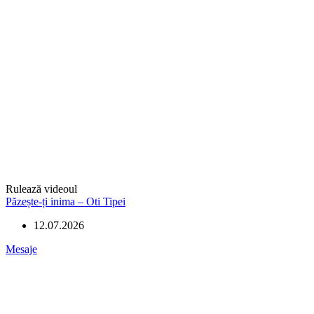
Rulează videoul
Păzește-ți inima – Oti Tipei
12.07.2026
Mesaje