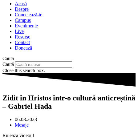
Acasă
Despre
Conectează-te
Campus
Evenimente
Live
Resurse
Contact
Donează
Caută
Caută
Close this search box.
Zidit în Hristos într-o cultură anticreștină
– Gabriel Hada
06.08.2023
Mesaje
Rulează videoul