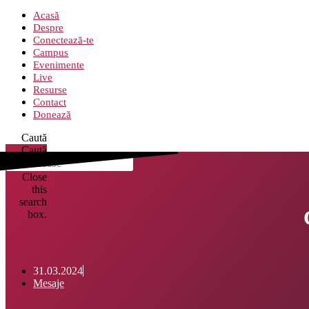
Acasă
Despre
Conectează-te
Campus
Evenimente
Live
Resurse
Contact
Donează
Caută
Caută
Close
this
search
box.
31.03.2024
Mesaje