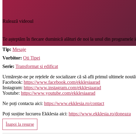
Rulează videoul
Te așteptăm în fiecare duminică alături de noi la unul din programele i
Tip:
Mesaje
Vorbitor:
Oti Tipei
Serie:
Transformat si edificat
Urmărește-ne pe rețelele de socializare că să afli primul ultimele noutăț
Facebook:
https://www.facebook.com/ekklesiaarad
Instagram:
https://www.instagram.com/ekklesiaarad
Youtube:
https://www.youtube.com/ekklesiaarad
Ne poți contacta aici:
https://www.ekklesia.ro/contact
Poți susține lucrarea Ekklesia aici:
https://www.ekklesia.ro/doneaza
Înapoi la resurse