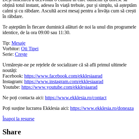
obțină totul instant, adesea în viață trebuie, pur și simplu, să așteptăm
calmi și cu răbdare. Ascultă acest mesaj pentru a învăța cum să crești
în răbdare.
Te așteptăm în fiecare duminică alături de noi la unul din programele
identice, de la ora 09:00 sau 11:30.
Tip:
Mesaje
Vorbitor:
Oti Tipei
Serie:
Crește
Urmărește-ne pe rețelele de socializare că să afli primul ultimele
noutăți:
Facebook:
https://www.facebook.com/ekklesiaarad
Instagram:
https://www.instagram.com/ekklesiaarad
Youtube:
https://www.youtube.com/ekklesiaarad
Ne poți contacta aici:
https://www.ekklesia.ro/contact
Poți susține lucrarea Ekklesia aici:
https://www.ekklesia.ro/doneaza
Înapoi la resurse
Share