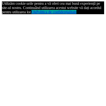
Utilizăm cookie-urile pentru a vă oferi cea mai bună experiență pe
site-ul nostru. Continuând utilizarea acestui website vă dați acordul
pentru utilizarea lor.
Ok
Politica de confidențialitate