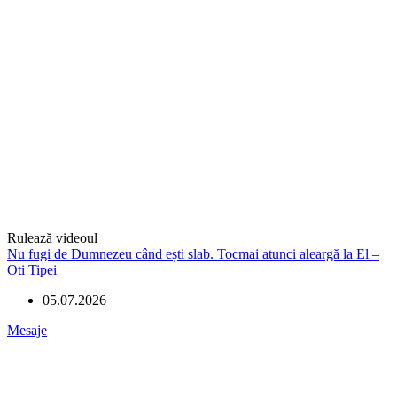
Rulează videoul
Nu fugi de Dumnezeu când ești slab. Tocmai atunci aleargă la El –
Oti Tipei
05.07.2026
Mesaje