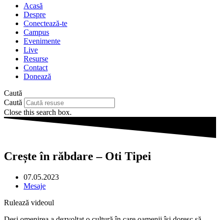
Acasă
Despre
Conectează-te
Campus
Evenimente
Live
Resurse
Contact
Donează
Caută
Caută
Close this search box.
Crește în răbdare – Oti Tipei
07.05.2023
Mesaje
Rulează videoul
Deși omenirea a dezvoltat o cultură în care oamenii își doresc să