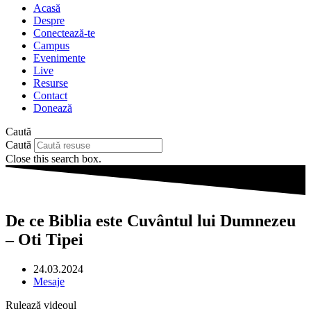
Acasă
Despre
Conectează-te
Campus
Evenimente
Live
Resurse
Contact
Donează
Caută
Caută
Close this search box.
De ce Biblia este Cuvântul lui Dumnezeu
– Oti Tipei
24.03.2024
Mesaje
Rulează videoul