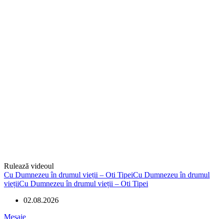
Rulează videoul
Cu Dumnezeu în drumul vieții – Oti TipeiCu Dumnezeu în drumul
viețiiCu Dumnezeu în drumul vieții – Oti Tipei
02.08.2026
Mesaje