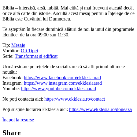
Biblia – interzisă, arsă, iubită. Mai citită și mai frecvent atacată decât
orice altă carte din istorie. Ascultă acest mesaj pentru a înțelege de ce
Biblia este Cuvântul lui Dumnezeu.
Te așteptăm în fiecare duminică alături de noi la unul din programele
identice, de la ora 09:00 sau 11:30.
Tip:
Mesaje
Vorbitor:
Oti Tipei
Serie:
Transformat si edificat
Urmărește-ne pe rețelele de socializare că să afli primul ultimele
noutăți:
Facebook:
https://www.facebook.com/ekklesiaarad
Instagram:
https://www.instagram.com/ekklesiaarad
Youtube:
https://www.youtube.com/ekklesiaarad
Ne poți contacta aici:
https://www.ekklesia.ro/contact
Poți susține lucrarea Ekklesia aici:
https://www.ekklesia.ro/doneaza
Înapoi la resurse
Share