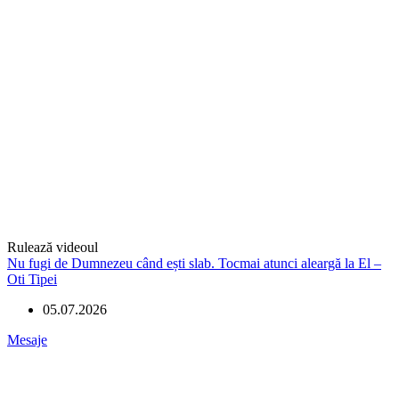
Rulează videoul
Nu fugi de Dumnezeu când ești slab. Tocmai atunci aleargă la El –
Oti Tipei
05.07.2026
Mesaje