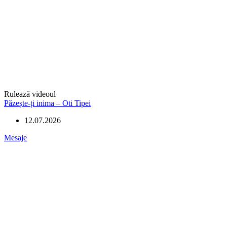
Rulează videoul
Păzește-ți inima – Oti Tipei
12.07.2026
Mesaje