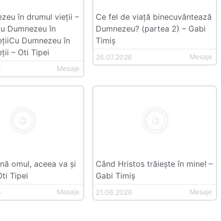
eu în drumul vieții –
Ce fel de viață binecuvântează
Cu Dumnezeu în
Dumnezeu? (partea 2) – Gabi
ețiiCu Dumnezeu în
Timiș
ții – Oti Tipei
Mesaje
26.07.2026
Mesaje
6
ă omul, aceea va și
Când Hristos trăiește în mine! –
ti Tipei
Gabi Timiș
Mesaje
Mesaje
6
21.06.2026