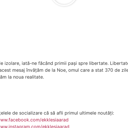
 izolare, iată-ne făcând primii pași spre libertate. Libert
 acest mesaj învățăm de la Noe, omul care a stat 370 de zil
ăm la noua realitate.
lele de socializare că să afli primul ultimele noutăți:
www.facebook.com/ekklesiaarad
www.instagram.com/ekklesiaarad