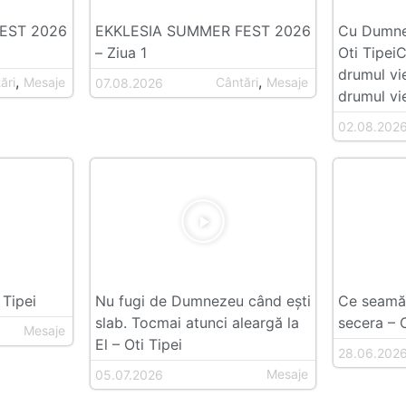
EST 2026
EKKLESIA SUMMER FEST 2026
Cu Dumnez
– Ziua 1
Oti Tipei
drumul vi
,
,
ări
Mesaje
Cântări
Mesaje
07.08.2026
drumul vie
02.08.202
 Tipei
Nu fugi de Dumnezeu când ești
Ce seamăn
slab. Tocmai atunci aleargă la
secera – O
Mesaje
El – Oti Tipei
28.06.202
Mesaje
05.07.2026