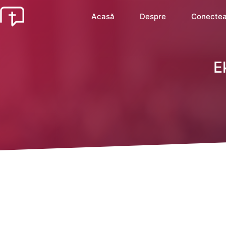
Acasă
Despre
Conectea
E