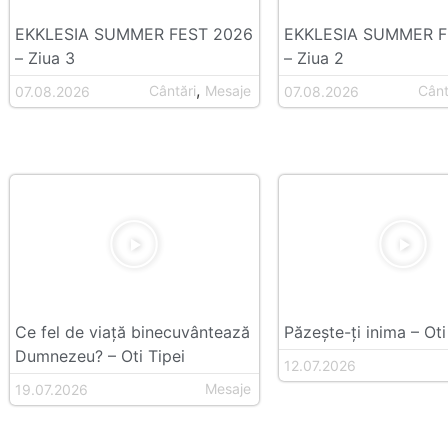
EKKLESIA SUMMER FEST 2026
EKKLESIA SUMMER F
– Ziua 3
– Ziua 2
,
Cântări
Mesaje
Cânt
07.08.2026
07.08.2026
Ce fel de viață binecuvântează
Păzește-ți inima – Oti
Dumnezeu? – Oti Tipei
12.07.2026
Mesaje
19.07.2026