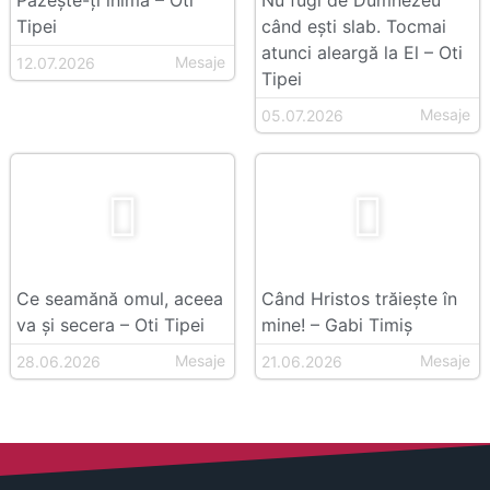
Păzește-ți inima – Oti
Nu fugi de Dumnezeu
Tipei
când ești slab. Tocmai
atunci aleargă la El – Oti
Mesaje
12.07.2026
Tipei
Mesaje
05.07.2026
Ce seamănă omul, aceea
Când Hristos trăiește în
va și secera – Oti Tipei
mine! – Gabi Timiș
Mesaje
Mesaje
28.06.2026
21.06.2026