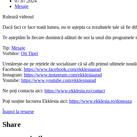
07.07.2024
Mesaje
Rulează videoul
Dacă faci ce face toată lumea, nu te aștepta ca rezultatele tale să fie d
Te așteptăm în fiecare duminică alături de noi la unul din programele i
Tip:
Mesaje
Vorbitor:
Oti Tipei
Urmărește-ne pe rețelele de socializare că să afli primul ultimele noutăț
Facebook:
https://www.facebook.com/ekklesiaarad
Instagram:
https://www.instagram.com/ekklesiaarad
Youtube:
https://www.youtube.com/ekklesiaarad
Ne poți contacta aici:
https://www.ekklesia.ro/contact
Poți susține lucrarea Ekklesia aici:
https://www.ekklesia.ro/doneaza
Înapoi la resurse
Share