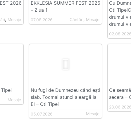
EST 2026
EKKLESIA SUMMER FEST 2026
Cu Dumnez
– Ziua 1
Oti Tipei
drumul vi
,
,
ări
Mesaje
Cântări
Mesaje
07.08.2026
drumul vie
02.08.202
 Tipei
Nu fugi de Dumnezeu când ești
Ce seamăn
slab. Tocmai atunci aleargă la
secera – O
Mesaje
El – Oti Tipei
28.06.202
Mesaje
05.07.2026