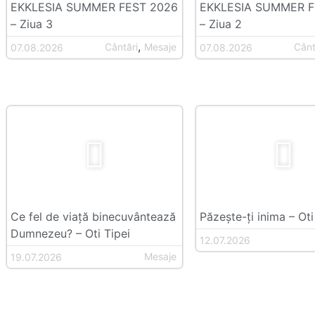
EKKLESIA SUMMER FEST 2026
EKKLESIA SUMMER F
– Ziua 3
– Ziua 2
,
Cântări
Mesaje
Cânt
07.08.2026
07.08.2026
Ce fel de viață binecuvântează
Păzește-ți inima – Oti
Dumnezeu? – Oti Tipei
12.07.2026
Mesaje
19.07.2026