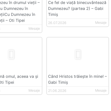
eu în drumul vieții –
Ce fel de viață binecuvântează
Cu Dumnezeu în
Dumnezeu? (partea 2) – Gabi
ețiiCu Dumnezeu în
Timiș
ții – Oti Tipei
Mesaje
26.07.2026
Mesaje
6
ă omul, aceea va și
Când Hristos trăiește în mine! –
ti Tipei
Gabi Timiș
Mesaje
Mesaje
6
21.06.2026