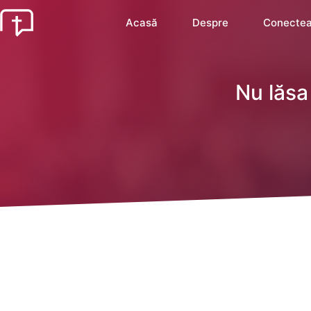
Acasă
Despre
Conectea
Nu lăsa 