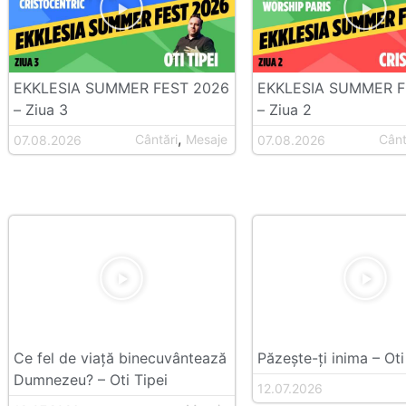
EKKLESIA SUMMER FEST 2026
EKKLESIA SUMMER F
– Ziua 3
– Ziua 2
,
Cântări
Mesaje
Cânt
07.08.2026
07.08.2026
Ce fel de viață binecuvântează
Păzește-ți inima – Oti
Dumnezeu? – Oti Tipei
12.07.2026