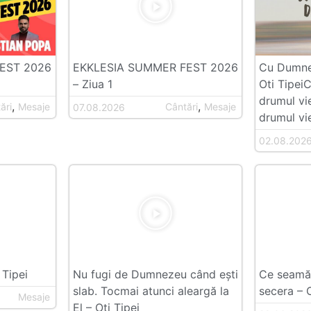
EST 2026
EKKLESIA SUMMER FEST 2026
Cu Dumnez
– Ziua 1
Oti Tipei
drumul vi
,
,
ări
Mesaje
Cântări
Mesaje
07.08.2026
drumul vie
02.08.202
 Tipei
Nu fugi de Dumnezeu când ești
Ce seamăn
slab. Tocmai atunci aleargă la
secera – O
Mesaje
El – Oti Tipei