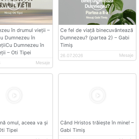
eu în drumul vieții –
Ce fel de viață binecuvântează
Cu Dumnezeu în
Dumnezeu? (partea 2) – Gabi
ețiiCu Dumnezeu în
Timiș
ții – Oti Tipei
Mesaje
26.07.2026
Mesaje
6
ă omul, aceea va și
Când Hristos trăiește în mine! –
ti Tipei
Gabi Timiș