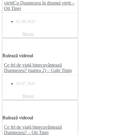
viețiiCu Dumnezeu în drumul vieții –
Oti Tipei
02.08.2026
Mesaje
Rulează videoul
Ce fel de viață binecuvântează
Dumnezeu? (partea 2) – Gabi Timiș
26.07.2026
Mesaje
Rulează videoul
Ce fel de viață binecuvântează
Dumnezeu? – Oti Tipei