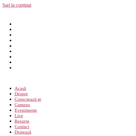
Sari la conținut
Acasă
Despre
Conectează-te
Campus
Evenimente
Live
Resurse
Contact
Donează
Meniu
Acasă
Despre
Conectează-te
Campus
Evenimente
Live
Resurse
Contact
Donează