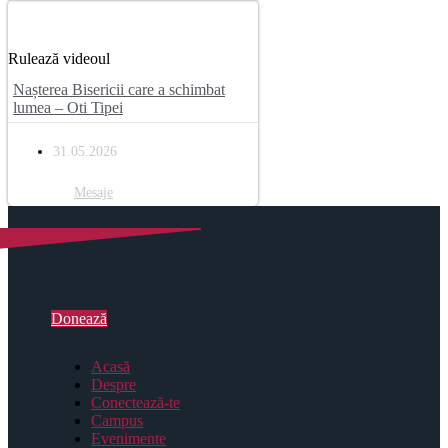
Rulează videoul
Nașterea Bisericii care a schimbat
lumea – Oti Tipei
31.05.2026
Mesaje
Donează
Acasă
Despre
Conectează-te
Campus
Evenimente