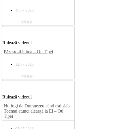
19.07.2026
Mesaje
Rulează videoul
Păzește-ți inima – Oti Tipei
12.07.2026
Mesaje
Rulează videoul
Nu fugi de Dumnezeu când ești slab.
Tocmai atunci aleargă la El – Oti
Tipei
05.07.2026