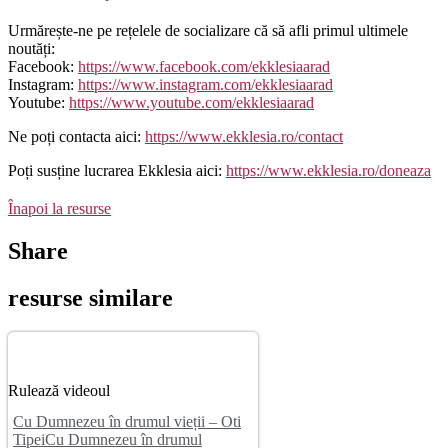
Urmărește-ne pe rețelele de socializare că să afli primul ultimele
noutăți:
Facebook:
https://www.facebook.com/ekklesiaarad
Instagram:
https://www.instagram.com/ekklesiaarad
Youtube:
https://www.youtube.com/ekklesiaarad
Ne poți contacta aici:
https://www.ekklesia.ro/contact
Poți susține lucrarea Ekklesia aici:
https://www.ekklesia.ro/doneaza
Înapoi la resurse
Share
resurse similare
Rulează videoul
Cu Dumnezeu în drumul vieții – Oti
TipeiCu Dumnezeu în drumul