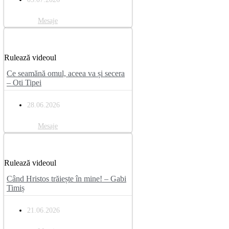
Mesaje
Rulează videoul
Ce seamănă omul, aceea va și secera
– Oti Tipei
28.06.2026
Mesaje
Rulează videoul
Când Hristos trăiește în mine! – Gabi
Timiș
21.06.2026