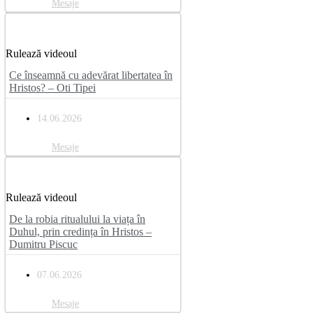
Mesaje
Rulează videoul
Ce înseamnă cu adevărat libertatea în
Hristos? – Oti Tipei
14.06.2026
Mesaje
Rulează videoul
De la robia ritualului la viața în
Duhul, prin credința în Hristos –
Dumitru Piscuc
07.06.2026
Mesaje