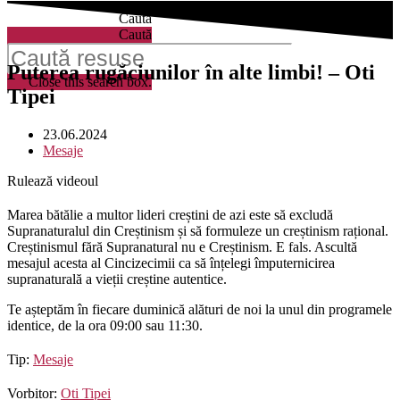
Caută
Caută
Puterea rugăciunilor în alte limbi! – Oti
Close this search box.
Tipei
23.06.2024
Mesaje
Rulează videoul
Marea bătălie a multor lideri creștini de azi este să excludă
Supranaturalul din Creștinism și să formuleze un creștinism rațional.
Creștinismul fără Supranatural nu e Creștinism. E fals. Ascultă
mesajul acesta al Cincizecimii ca să înțelegi împuternicirea
supranaturală a vieții creștine autentice.
Te așteptăm în fiecare duminică alături de noi la unul din programele
identice, de la ora 09:00 sau 11:30.
Tip:
Mesaje
Vorbitor:
Oti Tipei