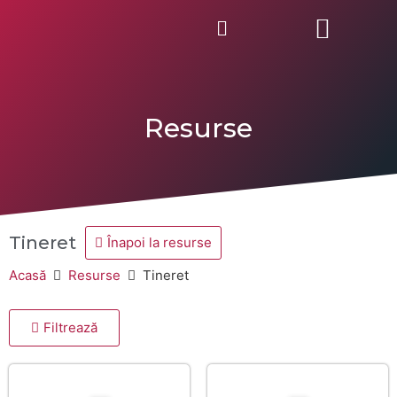
Afișează rezultate
Sortează
Resurse
Vorbitor
Selectează vorbitorul
Tineret
Înapoi la resurse
Serie
Acasă
Resurse
Tineret
Selectează seria
Filtrează
Eveniment
Selectează evenimentul